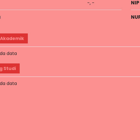
-, -
NIP
a
NU
 Akademik
da data
g Studi
da data