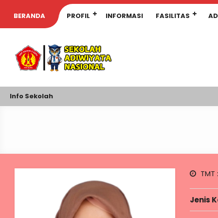
BERANDA
PROFIL
INFORMASI
FASILITAS
AD
Info Sekolah
TMT 
Jenis 