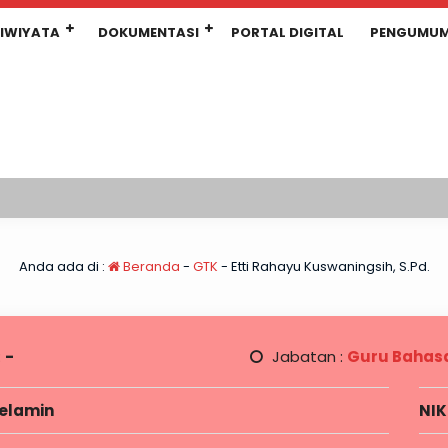
IWIYATA
DOKUMENTASI
PORTAL DIGITAL
PENGUMU
Anda ada di :
Beranda
-
GTK
-
Etti Rahayu Kuswaningsih, S.Pd.
:
-
Jabatan :
Guru Bahasa
Kelamin
NIK