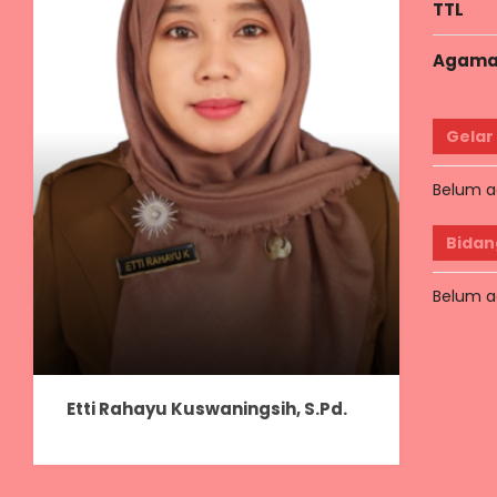
TTL
Agam
Gelar
Belum a
Bidan
Belum a
Etti Rahayu Kuswaningsih, S.Pd.