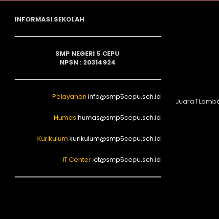
INFORMASI SEKOLAH
SMP NEGERI 5 CEPU
NPSN : 20314924
Pelayanan
info@smp5cepu.sch.id
Juara 1 Lomb
Humas
humas@smp5cepu.sch.id
Kurikulum
kurikulum@smp5cepu.sch.id
IT Center
ict@smp5cepu.sch.id