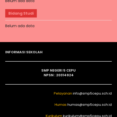
Belum ada data
Bidang Studi
Belum ada data
INFORMASI SEKOLAH
SMP NEGERI 5 CEPU
NPSN : 20314924
Pelayanan
info@smp5cepu.sch.id
Humas
humas@smp5cepu.sch.id
Kurikulum
kurikulum@smp5cepu.sch.id