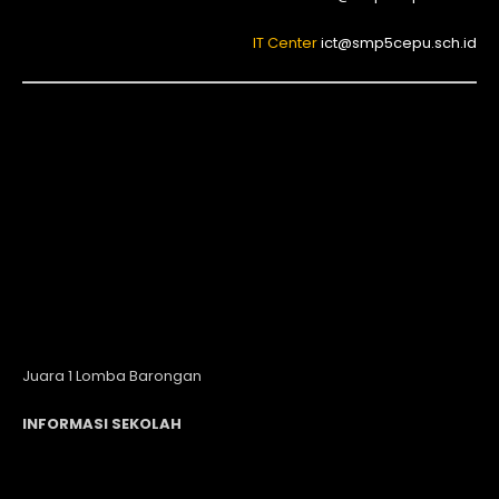
IT Center
ict@smp5cepu.sch.id
Juara 1 Lomba Barongan
INFORMASI SEKOLAH