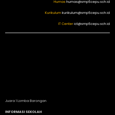
Humas
humas@smp5cepu.sch.id
Kurikulum
kurikulum@smp5cepu.sch.id
IT Center
ict@smp5cepu.sch.id
Juara 1 Lomba Barongan
INFORMASI SEKOLAH