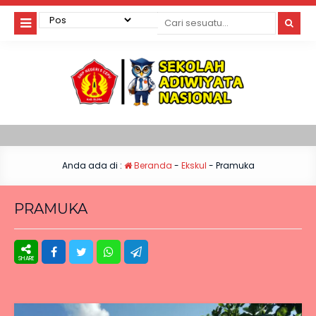
Anda ada di :
Beranda
-
Ekskul
-
Pramuka
PRAMUKA