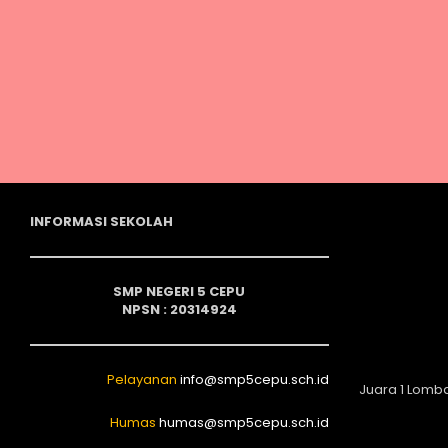
INFORMASI SEKOLAH
SMP NEGERI 5 CEPU
NPSN : 20314924
Pelayanan
info@smp5cepu.sch.id
Juara 1 Lomb
Humas
humas@smp5cepu.sch.id