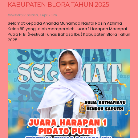
KABUPATEN BLORA TAHUN 2025
Diterbitkan
: Selasa, 7 Apr 2026
Selamat Kepada Ananda Muhamad Naufal Rozin Azhima
Kelas 8B yang telah memperoleh Juara 1 Harapan Macapat
Putra FTBI (Festival Tunas Bahasa Ibu) Kabupaten Blora Tahun
2025