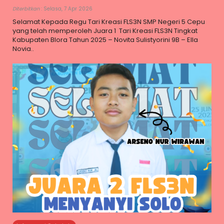
Diterbitkan
: Selasa, 7 Apr 2026
Selamat Kepada Regu Tari Kreasi FLS3N SMP Negeri 5 Cepu
yang telah memperoleh Juara 1 Tari Kreasi FLS3N Tingkat
Kabupaten Blora Tahun 2025 – Novita Sulistyorini 9B – Ella
Novia..