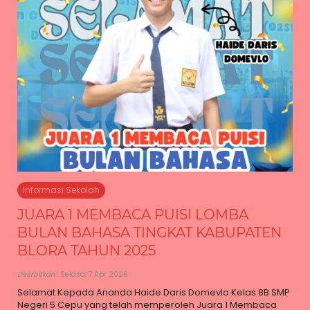
Informasi Sekolah
JUARA 1 MEMBACA PUISI LOMBA
BULAN BAHASA TINGKAT KABUPATEN
BLORA TAHUN 2025
Diterbitkan
: Selasa, 7 Apr 2026
Selamat Kepada Ananda Haide Daris Domevlo Kelas 8B SMP
Negeri 5 Cepu yang telah memperoleh Juara 1 Membaca