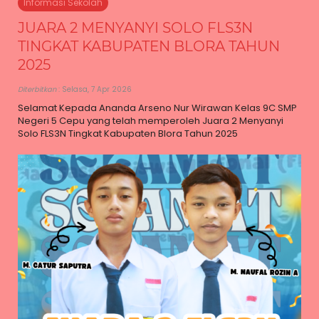
Informasi Sekolah
JUARA 2 MENYANYI SOLO FLS3N
TINGKAT KABUPATEN BLORA TAHUN
2025
Diterbitkan
: Selasa, 7 Apr 2026
Selamat Kepada Ananda Arseno Nur Wirawan Kelas 9C SMP
Negeri 5 Cepu yang telah memperoleh Juara 2 Menyanyi
Solo FLS3N Tingkat Kabupaten Blora Tahun 2025