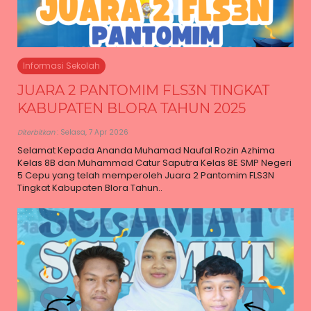
Informasi Sekolah
JUARA 2 PANTOMIM FLS3N TINGKAT
KABUPATEN BLORA TAHUN 2025
Diterbitkan
: Selasa, 7 Apr 2026
Selamat Kepada Ananda Muhamad Naufal Rozin Azhima
Kelas 8B dan Muhammad Catur Saputra Kelas 8E SMP Negeri
5 Cepu yang telah memperoleh Juara 2 Pantomim FLS3N
Tingkat Kabupaten Blora Tahun..