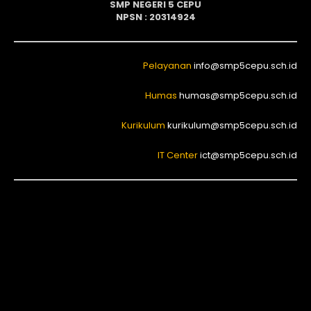
SMP NEGERI 5 CEPU
NPSN : 20314924
Pelayanan
info@smp5cepu.sch.id
Humas
humas@smp5cepu.sch.id
Kurikulum
kurikulum@smp5cepu.sch.id
IT Center
ict@smp5cepu.sch.id