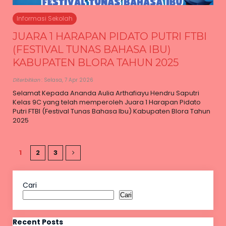
Informasi Sekolah
JUARA 1 HARAPAN PIDATO PUTRI FTBI
(FESTIVAL TUNAS BAHASA IBU)
KABUPATEN BLORA TAHUN 2025
Diterbitkan
: Selasa, 7 Apr 2026
Selamat Kepada Ananda Aulia Arthafiayu Hendru Saputri
Kelas 9C yang telah memperoleh Juara 1 Harapan Pidato
Putri FTBI (Festival Tunas Bahasa Ibu) Kabupaten Blora Tahun
2025
1
2
3
Cari
Cari
Recent Posts