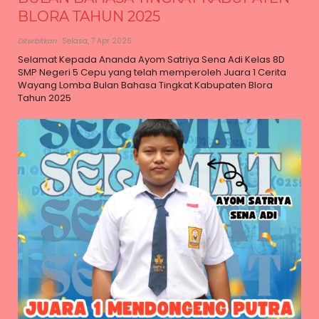
BLORA TAHUN 2025
Diterbitkan
: Selasa, 7 Apr 2026
Selamat Kepada Ananda Ayom Satriya Sena Adi Kelas 8D
SMP Negeri 5 Cepu yang telah memperoleh Juara 1 Cerita
Wayang Lomba Bulan Bahasa Tingkat Kabupaten Blora
Tahun 2025