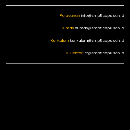
Pelayanan
info@smp5cepu.sch.id
Humas
humas@smp5cepu.sch.id
Kurikulum
kurikulum@smp5cepu.sch.id
IT Center
ict@smp5cepu.sch.id