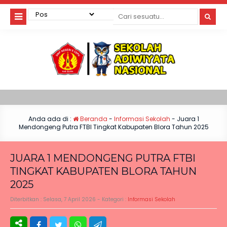
Anda ada di :
Beranda
-
Informasi Sekolah
-
Juara 1
Mendongeng Putra FTBI Tingkat Kabupaten Blora Tahun 2025
JUARA 1 MENDONGENG PUTRA FTBI
TINGKAT KABUPATEN BLORA TAHUN
2025
Diterbitkan :
Selasa, 7 April 2026
- Kategori :
Informasi Sekolah