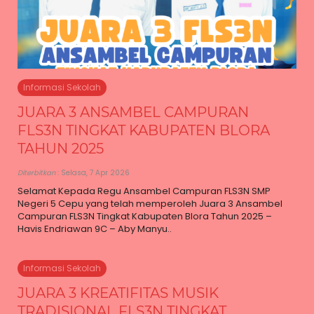
Informasi Sekolah
JUARA 3 ANSAMBEL CAMPURAN
FLS3N TINGKAT KABUPATEN BLORA
TAHUN 2025
Diterbitkan
: Selasa, 7 Apr 2026
Selamat Kepada Regu Ansambel Campuran FLS3N SMP
Negeri 5 Cepu yang telah memperoleh Juara 3 Ansambel
Campuran FLS3N Tingkat Kabupaten Blora Tahun 2025 –
Havis Endriawan 9C – Aby Manyu..
Informasi Sekolah
JUARA 3 KREATIFITAS MUSIK
TRADISIONAL FLS3N TINGKAT