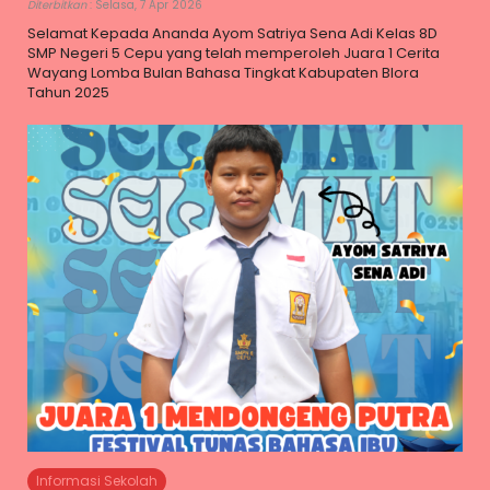
Diterbitkan
: Selasa, 7 Apr 2026
Selamat Kepada Ananda Ayom Satriya Sena Adi Kelas 8D
SMP Negeri 5 Cepu yang telah memperoleh Juara 1 Cerita
Wayang Lomba Bulan Bahasa Tingkat Kabupaten Blora
Tahun 2025
Informasi Sekolah