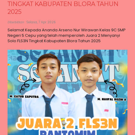
TINGKAT KABUPATEN BLORA TAHUN
2025
Diterbitkan
: Selasa, 7 Apr 2026
Selamat Kepada Ananda Arseno Nur Wirawan Kelas 9C SMP
Negeri 5 Cepu yang telah memperoleh Juara 2 Menyanyi
Solo FLS3N Tingkat Kabupaten Blora Tahun 2025