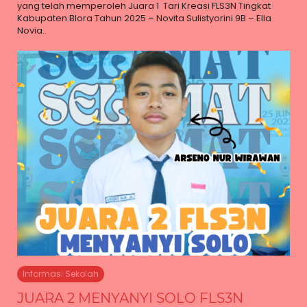
yang telah memperoleh Juara 1 Tari Kreasi FLS3N Tingkat
Kabupaten Blora Tahun 2025 – Novita Sulistyorini 9B – Ella
Novia..
Informasi Sekolah
JUARA 2 MENYANYI SOLO FLS3N