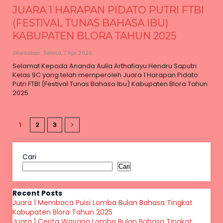
JUARA 1 HARAPAN PIDATO PUTRI FTBI
(FESTIVAL TUNAS BAHASA IBU)
KABUPATEN BLORA TAHUN 2025
Diterbitkan
: Selasa, 7 Apr 2026
Selamat Kepada Ananda Aulia Arthafiayu Hendru Saputri
Kelas 9C yang telah memperoleh Juara 1 Harapan Pidato
Putri FTBI (Festival Tunas Bahasa Ibu) Kabupaten Blora Tahun
2025
1
2
3
Cari
Cari
Recent Posts
Juara 1 Membaca Puisi Lomba Bulan Bahasa Tingkat
Kabupaten Blora Tahun 2025
Juara 1 Cerita Wayang Lomba Bulan Bahasa Tingkat