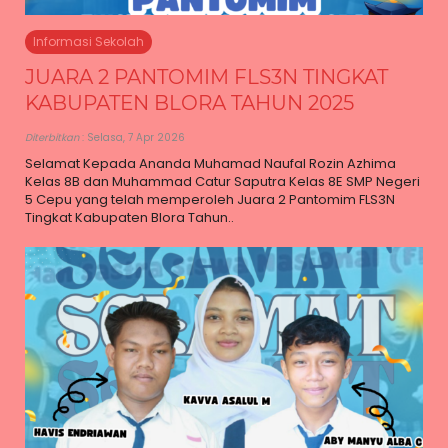
Informasi Sekolah
JUARA 2 PANTOMIM FLS3N TINGKAT
KABUPATEN BLORA TAHUN 2025
Diterbitkan
: Selasa, 7 Apr 2026
Selamat Kepada Ananda Muhamad Naufal Rozin Azhima
Kelas 8B dan Muhammad Catur Saputra Kelas 8E SMP Negeri
5 Cepu yang telah memperoleh Juara 2 Pantomim FLS3N
Tingkat Kabupaten Blora Tahun..