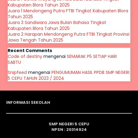
Kabupaten Blora Tahun 2025
Juara 1 Mendongeng Putra FTBI Tingkat Kabupaten Blora
Tahun 2025
Juara 3 Sandiwara Jawa Bulan Bahasa Tingkat
Kabupaten Blora Tahun 2025
Juara 2 Harapan Mendongeng Putra FTBI Tingkat Provinsi
Jawa Tengah Tahun 2025
Recent Comments
Code of destiny
mengenai
SEMARAK P5 SETIAP HARI
SABTU
Snipfeed
mengenai
PENGUMUMAN HASIL PPDB SMP NEGERI
5 CEPU TAHUN 2023 / 2024
INFORMASI SEKOLAH
SMP NEGERI 5 CEPU
NPSN : 20314924