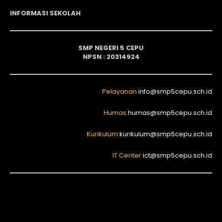
INFORMASI SEKOLAH
SMP NEGERI 5 CEPU
NPSN : 20314924
Pelayanan
info@smp5cepu.sch.id
Humas
humas@smp5cepu.sch.id
Kurikulum
kurikulum@smp5cepu.sch.id
IT Center
ict@smp5cepu.sch.id