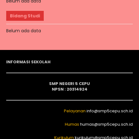
Belum ada data
Bidang Studi
Belum ada data
INFORMASI SEKOLAH
SMP NEGERI 5 CEPU
NPSN : 20314924
Pelayanan
info@smp5cepu.sch.id
Humas
humas@smp5cepu.sch.id
Kurikulum
kurikulum@smp5cepu.sch.id