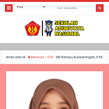
Anda ada di :
Beranda
-
GTK
-
Etti Rahayu Kuswaningsih, S.Pd.