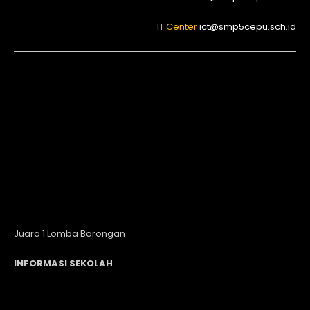
IT Center
ict@smp5cepu.sch.id
Juara 1 Lomba Barongan
INFORMASI SEKOLAH