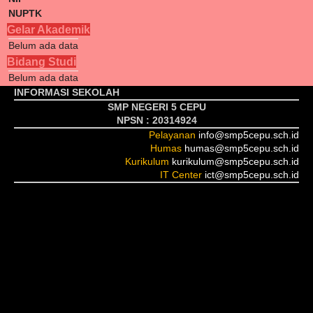
NUPTK
Gelar Akademik
Belum ada data
Bidang Studi
Belum ada data
INFORMASI SEKOLAH
SMP NEGERI 5 CEPU
NPSN : 20314924
Pelayanan
info@smp5cepu.sch.id
Humas
humas@smp5cepu.sch.id
Kurikulum
kurikulum@smp5cepu.sch.id
IT Center
ict@smp5cepu.sch.id