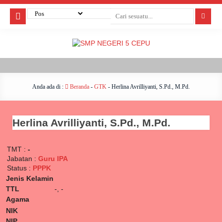
Anda ada di :
Beranda
-
GTK
-
Herlina Avrilliyanti, S.Pd., M.Pd.
Herlina Avrilliyanti, S.Pd., M.Pd.
TMT :
-
Jabatan :
Guru IPA
Status :
PPPK
Jenis Kelamin
TTL
-, -
Agama
NIK
NIP