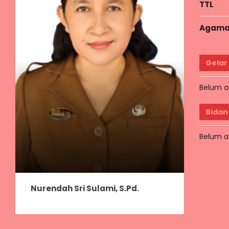
TTL
Agam
Gelar
Belum a
Bidan
Belum a
Nurendah Sri Sulami, S.Pd.