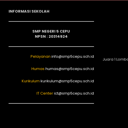
INFORMASI SEKOLAH
SMP NEGERI 5 CEPU
NPSN : 20314924
Pelayanan
info@smp5cepu.sch.id
Juara 1 Lomb
Humas
humas@smp5cepu.sch.id
Kurikulum
kurikulum@smp5cepu.sch.id
IT Center
ict@smp5cepu.sch.id