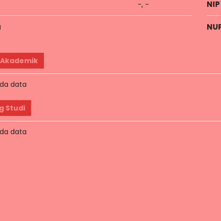
-, -
NIP
a
NU
 Akademik
da data
g Studi
da data