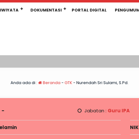
IWIYATA
DOKUMENTASI
PORTAL DIGITAL
PENGUMU
Anda ada di :
Beranda
-
GTK
-
Nurendah Sri Sulami, S.Pd.
:
-
Jabatan :
Guru IPA
Kelamin
NIK