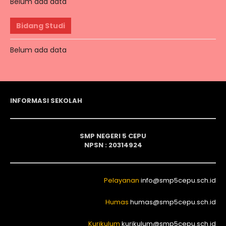
Belum ada data
Bidang Studi
Belum ada data
INFORMASI SEKOLAH
SMP NEGERI 5 CEPU
NPSN : 20314924
Pelayanan
info@smp5cepu.sch.id
Humas
humas@smp5cepu.sch.id
Kurikulum
kurikulum@smp5cepu.sch.id