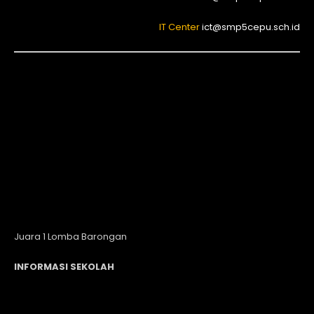
IT Center
ict@smp5cepu.sch.id
Juara 1 Lomba Barongan
INFORMASI SEKOLAH