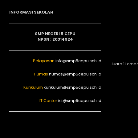
INFORMASI SEKOLAH
SMP NEGERI 5 CEPU
NPSN : 20314924
Pelayanan
info@smp5cepu.sch.id
Juara 1 Lomb
Humas
humas@smp5cepu.sch.id
Kurikulum
kurikulum@smp5cepu.sch.id
IT Center
ict@smp5cepu.sch.id