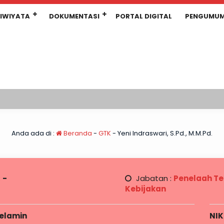
IWIYATA
DOKUMENTASI
PORTAL DIGITAL
PENGUMU
Anda ada di :
Beranda
-
GTK
-
Yeni Indraswari, S.Pd., M.M.Pd.
:
-
Jabatan :
Penelaah Te
Kebijakan
Kelamin
NIK