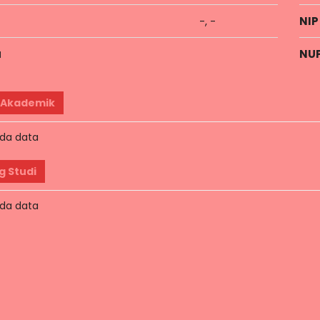
-, -
NIP
a
NU
 Akademik
da data
g Studi
da data