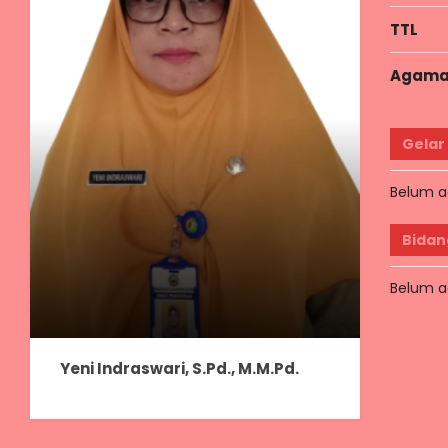
TTL
Agam
Gelar
Belum a
Bidan
Belum a
Yeni Indraswari, S.Pd., M.M.Pd.