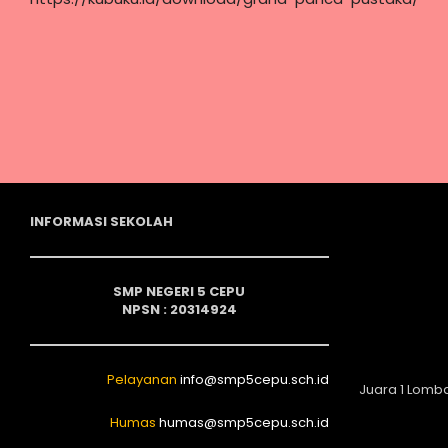
INFORMASI SEKOLAH
SMP NEGERI 5 CEPU
NPSN : 20314924
Pelayanan
info@smp5cepu.sch.id
Juara 1 Lomb
Humas
humas@smp5cepu.sch.id