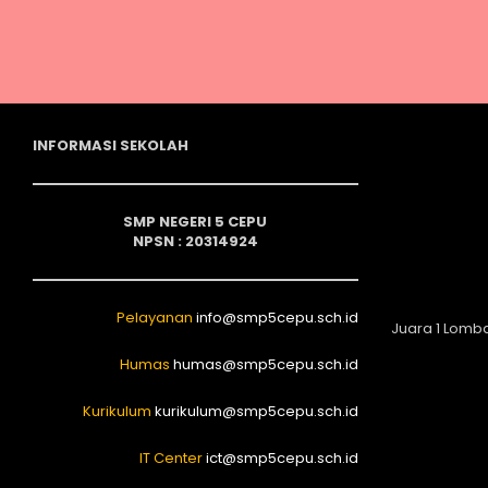
INFORMASI SEKOLAH
SMP NEGERI 5 CEPU
NPSN : 20314924
Pelayanan
info@smp5cepu.sch.id
Juara 1 Lomb
Humas
humas@smp5cepu.sch.id
Kurikulum
kurikulum@smp5cepu.sch.id
IT Center
ict@smp5cepu.sch.id