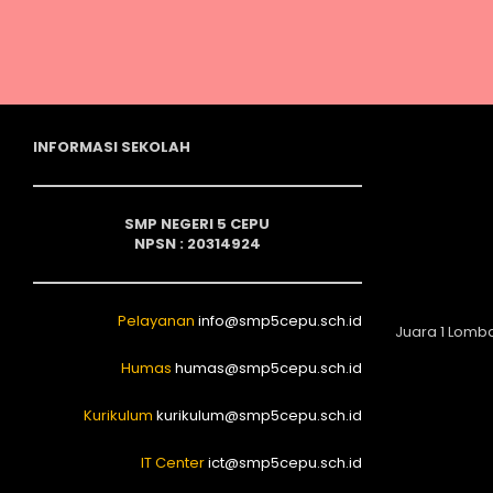
INFORMASI SEKOLAH
SMP NEGERI 5 CEPU
NPSN : 20314924
Pelayanan
info@smp5cepu.sch.id
Juara 1 Lomb
Humas
humas@smp5cepu.sch.id
Kurikulum
kurikulum@smp5cepu.sch.id
IT Center
ict@smp5cepu.sch.id