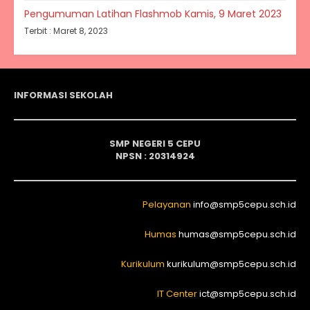
Pengumuman Latihan Flashmob Kamis, 9 Maret 2023
Terbit : Maret 8, 2023
INFORMASI SEKOLAH
SMP NEGERI 5 CEPU
NPSN : 20314924
Pelayanan
info@smp5cepu.sch.id
Humas
humas@smp5cepu.sch.id
Kurikulum
kurikulum@smp5cepu.sch.id
IT Center
ict@smp5cepu.sch.id