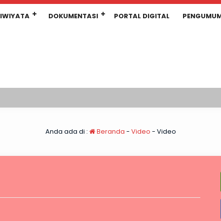
IWIYATA
DOKUMENTASI
PORTAL DIGITAL
PENGUMU
Anda ada di :
Beranda
-
Video
-
Video