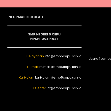
INFORMASI SEKOLAH
SMP NEGERI 5 CEPU
NPSN : 20314924
Pelayanan
info@smp5cepu.sch.id
Juara 1 Lomb
Humas
humas@smp5cepu.sch.id
Kurikulum
kurikulum@smp5cepu.sch.id
IT Center
ict@smp5cepu.sch.id