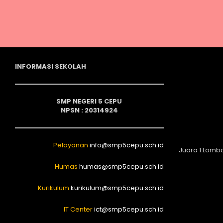
INFORMASI SEKOLAH
SMP NEGERI 5 CEPU
NPSN : 20314924
Pelayanan
info@smp5cepu.sch.id
Juara 1 Lomb
Humas
humas@smp5cepu.sch.id
Kurikulum
kurikulum@smp5cepu.sch.id
IT Center
ict@smp5cepu.sch.id