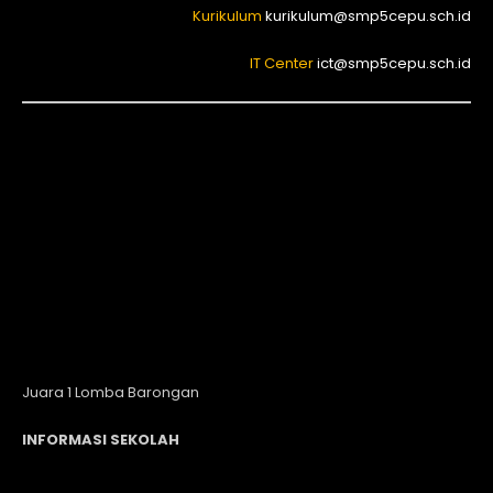
Kurikulum
kurikulum@smp5cepu.sch.id
IT Center
ict@smp5cepu.sch.id
Juara 1 Lomba Barongan
INFORMASI SEKOLAH