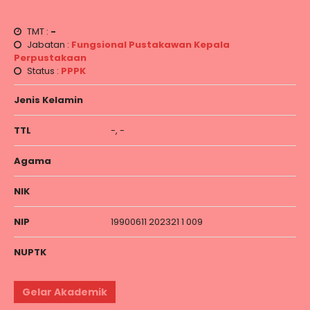
TMT :
-
Jabatan :
Fungsional Pustakawan
Kepala
Perpustakaan
Status :
PPPK
Jenis Kelamin
TTL
-, -
Agama
NIK
NIP
19900611 202321 1 009
NUPTK
Gelar Akademik