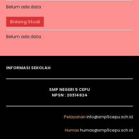
Belum ada data
Bidang Studi
Belum ada data
INFORMASI SEKOLAH
SMP NEGERI 5 CEPU
NPSN : 20314924
Pelayanan
info@smp5cepu.sch.id
Humas
humas@smp5cepu.sch.id