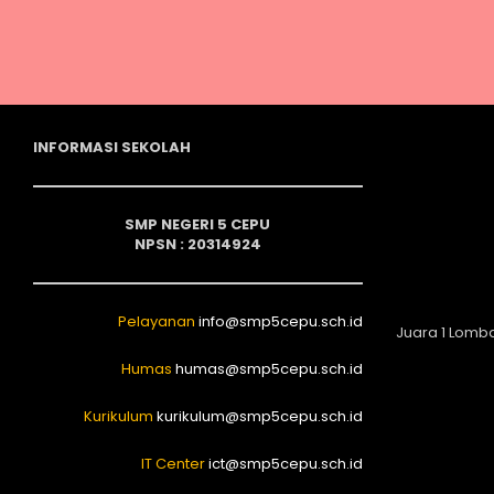
INFORMASI SEKOLAH
SMP NEGERI 5 CEPU
NPSN : 20314924
Pelayanan
info@smp5cepu.sch.id
Juara 1 Lomb
Humas
humas@smp5cepu.sch.id
Kurikulum
kurikulum@smp5cepu.sch.id
IT Center
ict@smp5cepu.sch.id