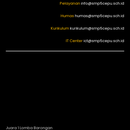
Pelayanan
info@smp5cepu.sch.id
Humas
humas@smp5cepu.sch.id
Kurikulum
kurikulum@smp5cepu.sch.id
IT Center
ict@smp5cepu.sch.id
Juara 1 Lomba Barongan