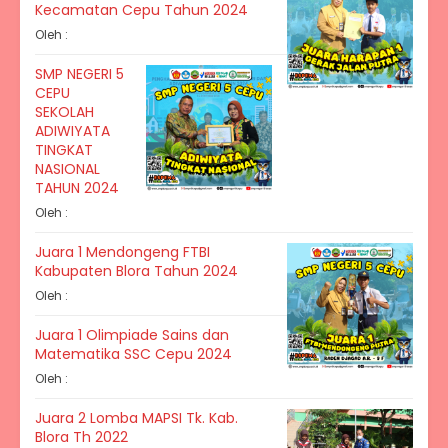
Kecamatan Cepu Tahun 2024
Oleh :
SMP NEGERI 5
CEPU
SEKOLAH
ADIWIYATA
TINGKAT
NASIONAL
TAHUN 2024
Oleh :
Juara 1 Mendongeng FTBI
Kabupaten Blora Tahun 2024
Oleh :
Juara 1 Olimpiade Sains dan
Matematika SSC Cepu 2024
Oleh :
Juara 2 Lomba MAPSI Tk. Kab.
Blora Th 2022