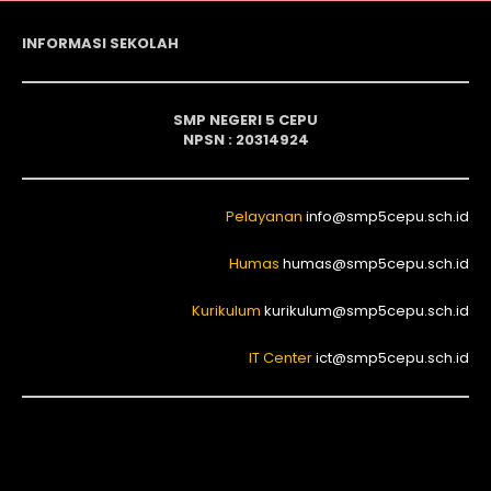
INFORMASI SEKOLAH
SMP NEGERI 5 CEPU
NPSN : 20314924
Pelayanan
info@smp5cepu.sch.id
Humas
humas@smp5cepu.sch.id
Kurikulum
kurikulum@smp5cepu.sch.id
IT Center
ict@smp5cepu.sch.id