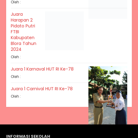
Oleh :
Juara
Harapan 2
Pidato Putri
FTBI
Kabupaten
Blora Tahun
2024
Oleh :
Juara 1 Karnaval HUT RI Ke-78
Oleh :
Juara 1 Carnival HUT RI Ke-78
Oleh :
INFORMASI SEKOLAH