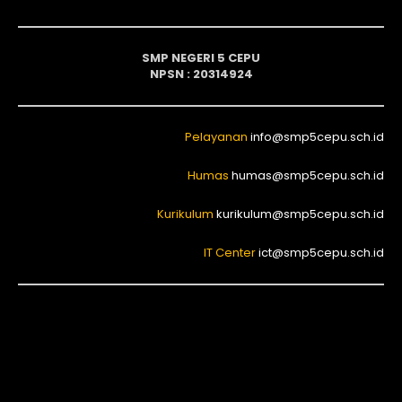
SMP NEGERI 5 CEPU
NPSN : 20314924
Pelayanan
info@smp5cepu.sch.id
Humas
humas@smp5cepu.sch.id
Kurikulum
kurikulum@smp5cepu.sch.id
IT Center
ict@smp5cepu.sch.id