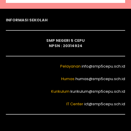
INFORMASI SEKOLAH
SMP NEGERI 5 CEPU
NPSN : 20314924
Pelayanan
info@smp5cepu.sch.id
Humas
humas@smp5cepu.sch.id
Kurikulum
kurikulum@smp5cepu.sch.id
IT Center
ict@smp5cepu.sch.id