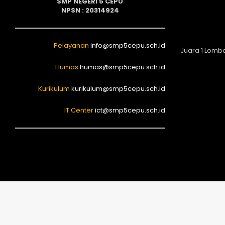
SMP NEGERI 5 CEPU
NPSN : 20314924
Pelayanan
info@smp5cepu.sch.id
Juara 1 Lomb
Humas
humas@smp5cepu.sch.id
Kurikulum
kurikulum@smp5cepu.sch.id
IT Center
ict@smp5cepu.sch.id