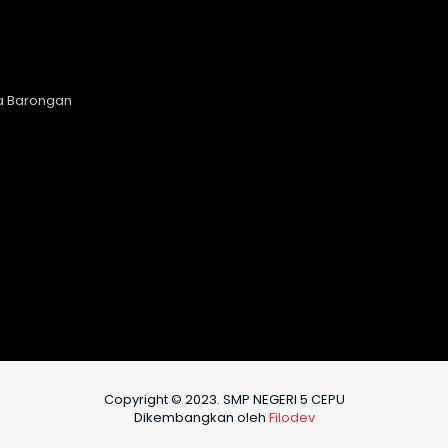
a Barongan
Copyright © 2023. SMP NEGERI 5 CEPU
Dikembangkan oleh
Filodev