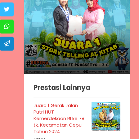
Prestasi Lainnya
Juara 1 Gerak Jalan
Putri HUT
Kemerdekaan RI ke 78
tk. Kecamatan Cepu
Tahun 2024