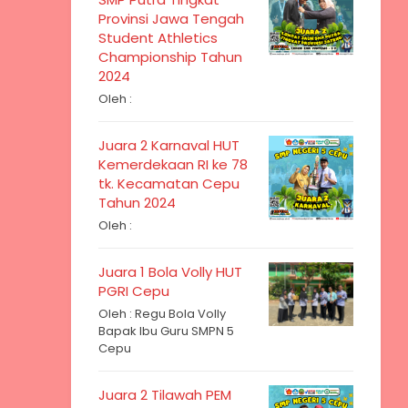
Provinsi Jawa Tengah
Student Athletics
Championship Tahun
2024
Oleh :
Juara 2 Karnaval HUT
Kemerdekaan RI ke 78
tk. Kecamatan Cepu
Tahun 2024
Oleh :
Juara 1 Bola Volly HUT
PGRI Cepu
Oleh : Regu Bola Volly
Bapak Ibu Guru SMPN 5
Cepu
Juara 2 Tilawah PEM