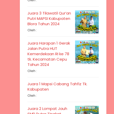
Oleh :
Juara 3 Tilawatil Qur’an
Putri MAPSI Kabupaten
Blora Tahun 2024
Oleh :
Juara Harapan 1 Gerak
Jalan Putra HUT
Kemerdekaan RI ke 78
tk. Kecamatan Cepu
Tahun 2024
Oleh :
Juara 1 Mapsi Cabang Tahfiz Tk.
Kabupaten
Oleh :
Juara 2 Lompat Jauh
SMP Putra Tingkat