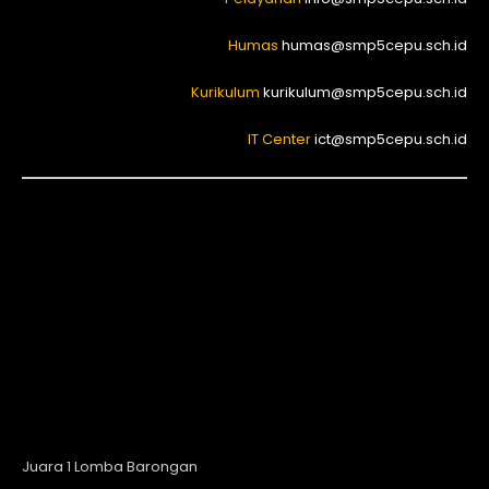
Humas
humas@smp5cepu.sch.id
Kurikulum
kurikulum@smp5cepu.sch.id
IT Center
ict@smp5cepu.sch.id
Juara 1 Lomba Barongan