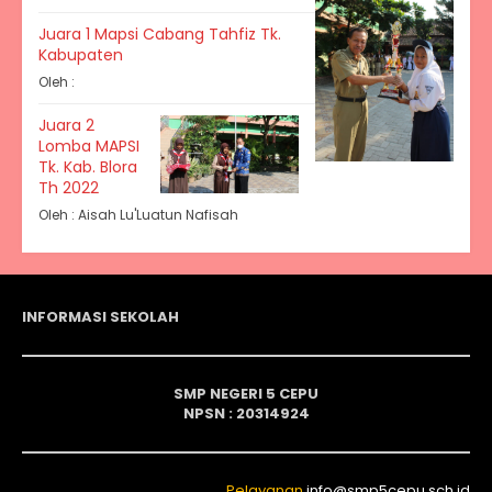
Juara 1 Mapsi Cabang Tahfiz Tk.
Kabupaten
Oleh :
Juara 2
Lomba MAPSI
Tk. Kab. Blora
Th 2022
Oleh : Aisah Lu'Luatun Nafisah
INFORMASI SEKOLAH
SMP NEGERI 5 CEPU
NPSN : 20314924
Pelayanan
info@smp5cepu.sch.id