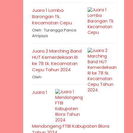
Juara 1 Lomba
Barongan Tk.
Kecamatan Cepu
Oleh : Turangga Panca
Amijaya
Juara 2 Marching Band
HUT Kemerdekaan RI
ke 78 tk. Kecamatan
Cepu Tahun 2024
Oleh :
Juara 1
Mendongeng FTBI Kabupaten Blora
Tahun 2024