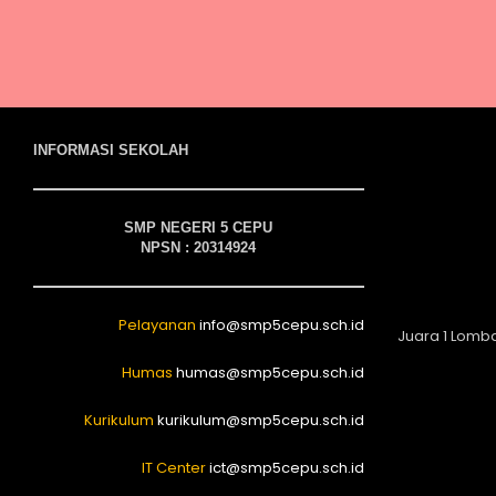
INFORMASI SEKOLAH
SMP NEGERI 5 CEPU
NPSN : 20314924
Pelayanan
info@smp5cepu.sch.id
Juara 1 Lomb
Humas
humas@smp5cepu.sch.id
Kurikulum
kurikulum@smp5cepu.sch.id
IT Center
ict@smp5cepu.sch.id