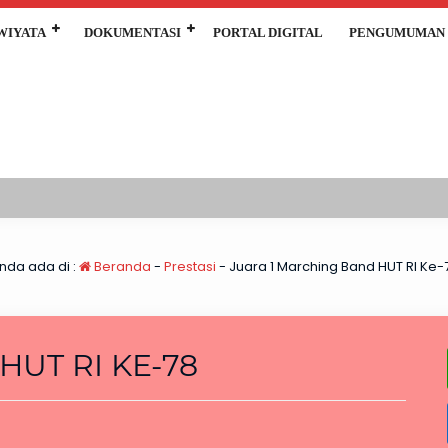
WIYATA
DOKUMENTASI
PORTAL DIGITAL
PENGUMUMAN
nda ada di :
Beranda
-
Prestasi
-
Juara 1 Marching Band HUT RI Ke-
UT RI KE-78