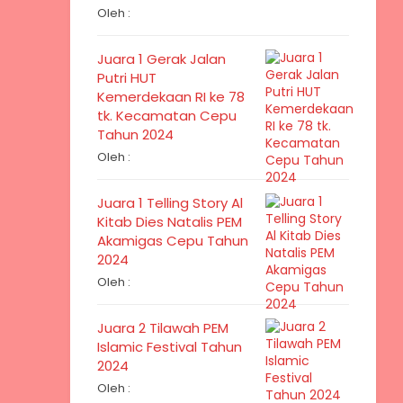
Oleh :
Juara 1 Gerak Jalan
Putri HUT
Kemerdekaan RI ke 78
tk. Kecamatan Cepu
Tahun 2024
Oleh :
Juara 1 Telling Story Al
Kitab Dies Natalis PEM
Akamigas Cepu Tahun
2024
Oleh :
Juara 2 Tilawah PEM
Islamic Festival Tahun
2024
Oleh :