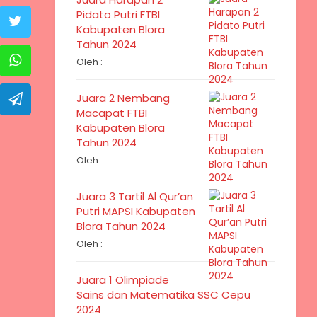
Pidato Putri FTBI
Kabupaten Blora
Tahun 2024
Oleh :
Juara 2 Nembang
Macapat FTBI
Kabupaten Blora
Tahun 2024
Oleh :
Juara 3 Tartil Al Qur’an
Putri MAPSI Kabupaten
Blora Tahun 2024
Oleh :
Juara 1 Olimpiade
Sains dan Matematika SSC Cepu
2024