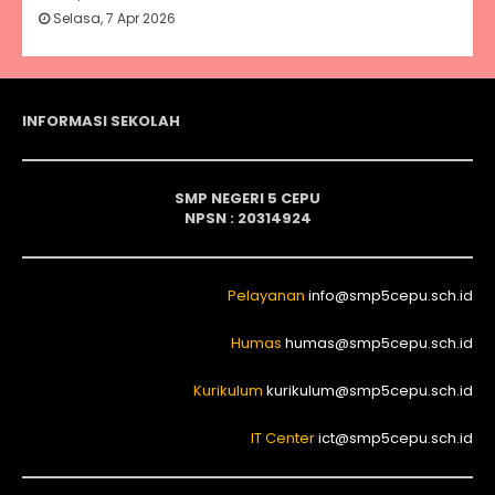
Selasa, 7 Apr 2026
INFORMASI SEKOLAH
SMP NEGERI 5 CEPU
NPSN : 20314924
Pelayanan
info@smp5cepu.sch.id
Humas
humas@smp5cepu.sch.id
Kurikulum
kurikulum@smp5cepu.sch.id
IT Center
ict@smp5cepu.sch.id