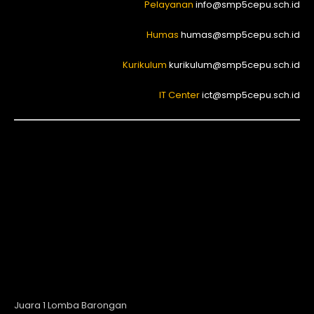
Pelayanan
info@smp5cepu.sch.id
Humas
humas@smp5cepu.sch.id
Kurikulum
kurikulum@smp5cepu.sch.id
IT Center
ict@smp5cepu.sch.id
Juara 1 Lomba Barongan